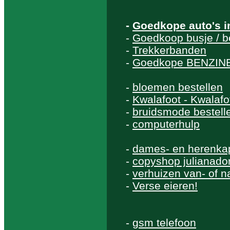
-
Goedkope auto's i
-
Goedkoop busje / b
-
Trekkerbanden
-
Goedkope BENZINE 
-
bloemen bestellen
-
Kwalafoot - Kwalafo
-
bruidsmode bestell
-
computerhulp
-
dames- en herenka
-
copyshop julianado
-
verhuizen van- of n
-
Verse eieren!
-
gsm telefoon