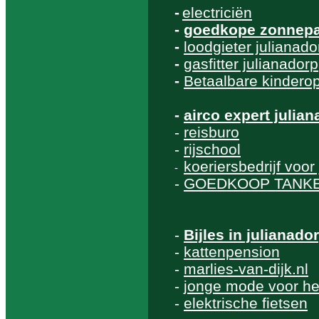
-
electriciën
-
goedkope zonnepan
-
loodgieter julianado
-
gasfitter julianadorp
-
Betaalbare kinderop
-
airco expert julia
-
reisburo
-
rijschool
koeriersbedrijf voor
-
-
GOEDKOOP TANK
-
Bijles in julianado
-
kattenpension
-
marlies-van-dijk.nl
-
jonge mode voor h
-
elektrische fietsen