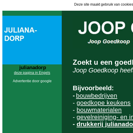
Deze site maakt gebruik van cookies
Zoekt u een goed
julianadorp
Joop Goedkoop heeft
deze pagina in Engels
Advertentie door google
Bijvoorbeeld:
-
bouwbedrijven
-
goedkope keukens
-
bouwmaterialen
-
gevelreiniging- en 
-
drukkerij julianad