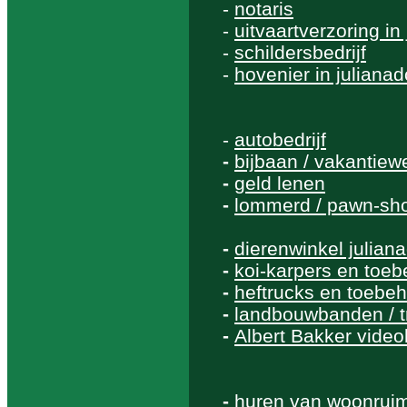
-
notaris
-
uitvaartverzoring in
-
schildersbedrijf
-
hovenier in julianad
-
autobedrijf
-
bijbaan / vakantiew
-
geld lenen
-
lommerd / pawn-sh
-
dierenwinkel julian
-
koi-karpers en toe
-
heftrucks en toebe
-
landbouwbanden / 
-
Albert Bakker videob
-
huren van woonrui