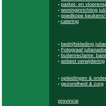
-
parket- en vloerensp
-
woninginrichting ju
-
goedkope keukens!
-
catering
-
bedrijfskleding juli
-
Fotograaf julianado
-
buitenreclame: bann
-
asbest verwijdering
-
opleidingen & onder
-
gezondheid & zorg
provincie