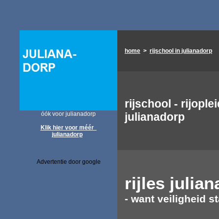
home
>
rijschool in julianadorp
rijschool - rijople
óók voor julianadorp
julianadorp
Klik hier voor méér
julianadorp
Advertentie door google
rijles
julia
- want veiligheid st