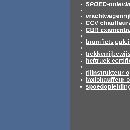
SPOED-opleidi
vrachtwagenrij
CCV chauffeur
CBR examentra
bromfiets
ople
trekkerrijbewij
heftruck certif
rijinstrukteur-
taxichauffeur 
spoedopleiding