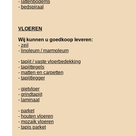
-
lattenbodems
-
bedspiraal
VLOEREN
Wij kunnen u goedkoop leveren:
-
zeil
-
linoleum / marmoleum
-
tapijt / vaste vloerbedekking
-
tapijttegels
-
matten en carpetten
-
tapijtlegger
-
gietvloer
-
grindtapijt
-
laminaat
-
parket
-
houten vloeren
-
mozaïk vloeren
-
tapis parket