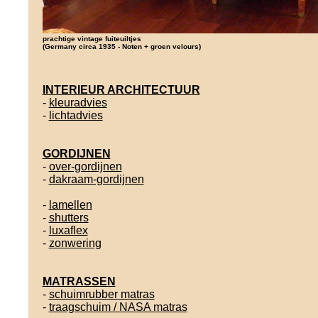
prachtige vintage fuiteuiltjes
(Germany circa 1935 - Noten + groen velours)
INTERIEUR ARCHITECTUUR
-
kleuradvies
-
lichtadvies
GORDIJNEN
-
over-gordijnen
-
dakraam-gordijnen
-
lamellen
-
shutters
-
luxaflex
-
zonwering
MATRASSEN
-
schuimrubber matras
-
traagschuim / NASA matras