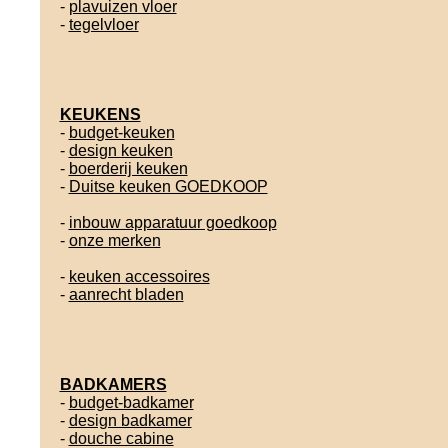
-
plavuizen vloer
-
tegelvloer
KEUKENS
-
budget-keuken
-
design keuken
-
boerderij keuken
-
Duitse keuken GOEDKOOP
-
inbouw apparatuur goedkoop
-
onze merken
-
keuken accessoires
-
aanrecht bladen
BADKAMERS
-
budget-badkamer
-
design badkamer
-
douche cabine