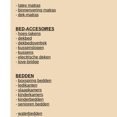
-
latex matras
-
binnenvering matras
-
dek-matras
BED-ACCESOIRES
-
hoes-lakens
-
dekbed
-
dekbedovertrek
-
kussenslopen
-
kussens
-
electrische deken
-
love-bridge
BEDDEN
-
boxspring bedden
-
ledikanten
-
slaapkamers
-
kinderkamers
-
kinderbedden
-
senioren bedden
-
waterbedden