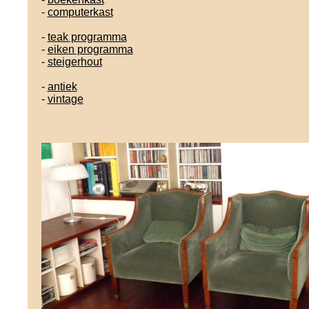
-
computerkast
-
teak programma
-
eiken programma
-
steigerhout
-
antiek
-
vintage