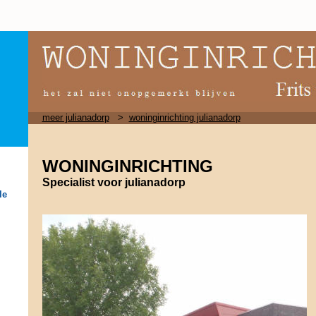
meer julianadorp
>
woninginrichting julianadorp
WONINGINRICHTING
Specialist voor julianadorp
le