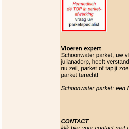
Vloeren expert
Schoonwater parket, uw vl
julianadorp, heeft verstand
nu zeil, parket of tapijt z
parket terecht!
Schoonwater parket: een 
CONTACT
klik hier voor contact
met d