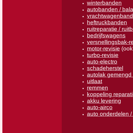
winterbanden
autobanden / bal
vrachtwagenban
heftruckbanden
ruitreparatie / ruit
bedrijfswagens
versnellingsbak-re
motor-revisie
(ook
turbo-revisie
auto-electro
schadeherstel
autolak gemengd 
uitlaat
remmen
koppeling reparat
akku levering
auto-airco
auto onderdelen /