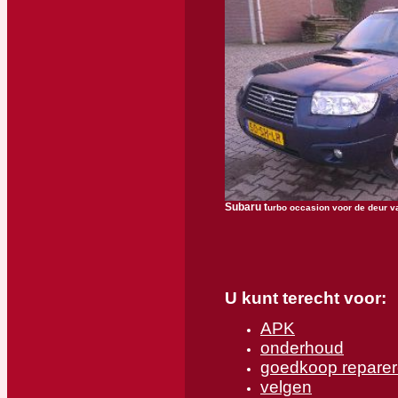
Subaru t
urbo occasion voor de deur v
U kunt terecht voor:
APK
onderhoud
goedkoop reparer
velgen