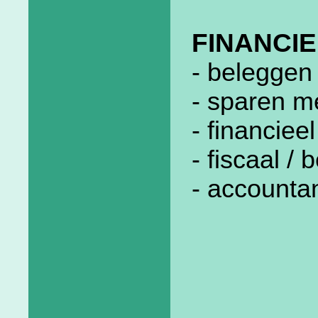
FINANCIE
- beleggen 
- sparen m
- financiee
- fiscaal /
- accounta