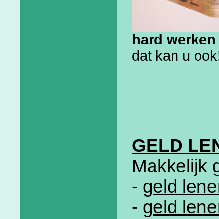
hard werken 
dat kan u ook
GELD LE
Makkelijk 
-
geld lene
-
geld len