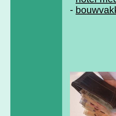
-
bouwvak