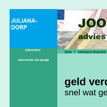
julianadorp
>
home
julianadorp financieel
advertentie van google
geld ver
snel wat g