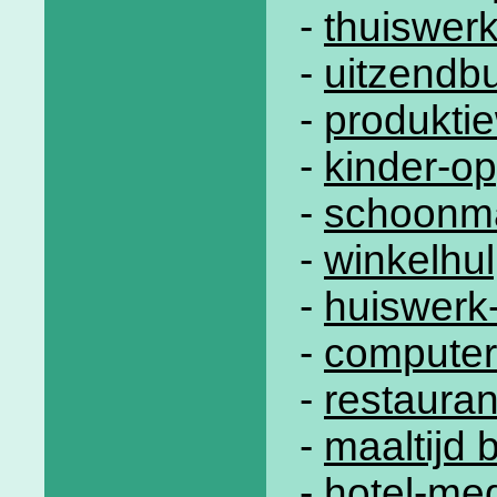
-
thuiswer
-
uitzendb
-
produkti
-
kinder-op
-
schoonm
-
winkelhu
-
huiswerk
-
computer
-
restauran
-
maaltijd 
-
hotel-me