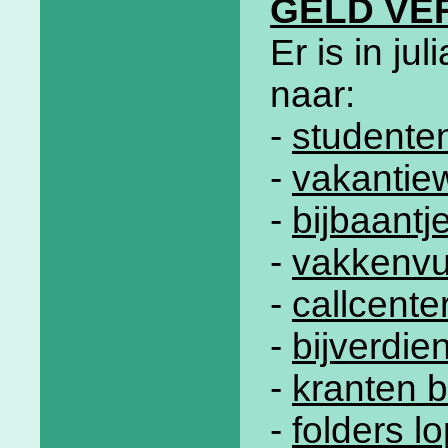
GELD VE
Er is in j
naar:
-
studente
-
vakantie
-
bijbaantj
-
vakkenvu
-
callcente
-
bijverdi
-
kranten 
-
folders l