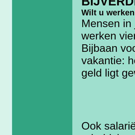
BIJVERD
Wilt u werke
Mensen in 
werken vier
Bijbaan voo
vakantie: h
geld ligt g
Ook salari