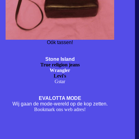
Oók tassen!
Stone Island
True religion jeans
Wrangler
Levi's
Gstar
EVALOTTA MODE
Wij gaan de mode-wereld op de kop zetten.
Bookmark ons web adres!