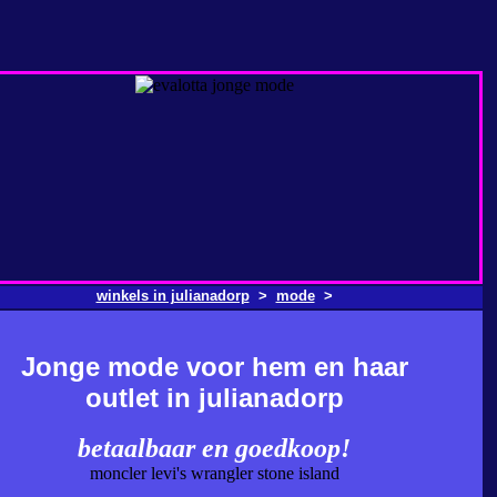
winkels in julianadorp
>
mode
>
Jonge mode voor hem en haar
outlet in julianadorp
betaalbaar en goedkoop!
moncler levi's wrangler stone island