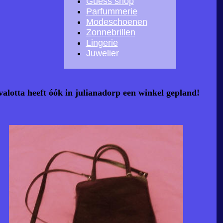
Guess shop
Parfummerie
Modeschoenen
Zonnebrillen
Lingerie
Juwelier
valotta heeft óók in julianadorp
een winkel gepland!