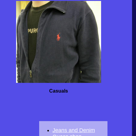
Casuals
Jeans and Denim