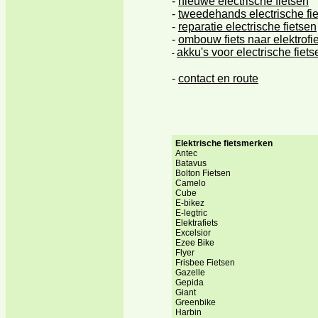
-
nieuwe electrische fietsen
-
tweedehands electrische fi
-
reparatie electrische fietsen
-
ombouw fiets naar elektrofie
akku's voor electrische fiets
-
contact en route
-
Elektrische fietsmerken
Antec
Batavus
Bolton Fietsen
Camelo
Cube
E-bikez
E-legtric
Elektrafiets
Excelsior
Ezee Bike
Flyer
Frisbee Fietsen
Gazelle
Gepida
Giant
Greenbike
Harbin