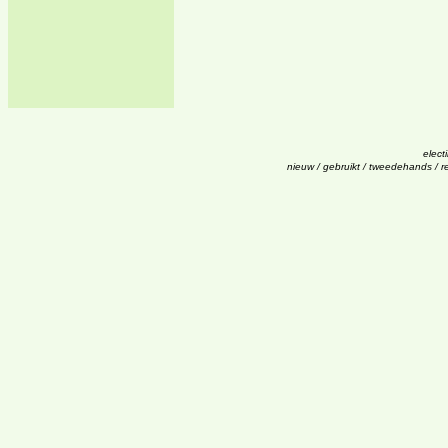
electi
nieuw / gebruikt / tweedehands / re