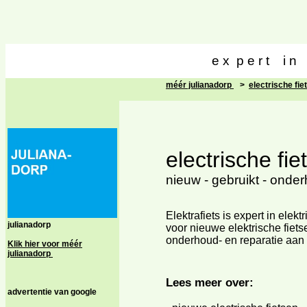
e x p e r t i n e
l
méér julianadorp
>
electrische fie
electrische fie
nieuw - gebruikt - onder
Elektrafiets is expert in elekt
julianadorp
voor nieuwe elektrische fiets
onderhoud- en reparatie aan e
Klik hier voor méér
julianadorp
Lees meer over:
advertentie van google