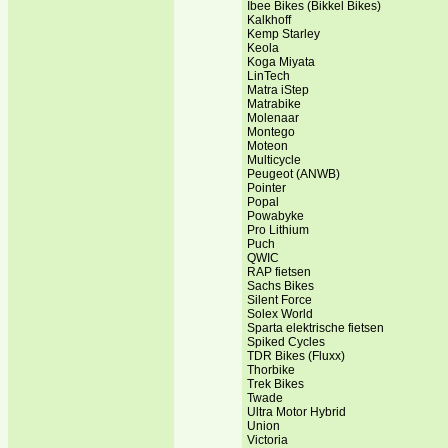
Ibee Bikes (Bikkel Bikes)
Kalkhoff
Kemp Starley
Keola
Koga Miyata
LinTech
Matra iStep
Matrabike
Molenaar
Montego
Moteon
Multicycle
Peugeot (ANWB)
Pointer
Popal
Powabyke
Pro Lithium
Puch
QWIC
RAP fietsen
Sachs Bikes
Silent Force
Solex World
Sparta elektrische fietsen
Spiked Cycles
TDR Bikes (Fluxx)
Thorbike
Trek Bikes
Twade
Ultra Motor Hybrid
Union
Victoria