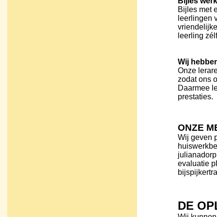
Bijles wérk
Bijles met 
leerlingen v
vriendelij
leerling zél
Wij hebben
Onze lerare
zodat ons 
Daarmee le
prestaties.
ONZE M
Wij geven p
huiswerkbeg
julianadorp
evaluatie p
bijspijkert
DE OP
Wij kunnen