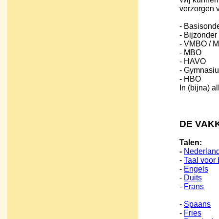
verzorgen v
- Basisonde
- Bijzonder
- VMBO / 
- MBO
- HAVO
- Gymnasiu
- HBO
In (bijna) a
DE VAK
Talen:
-
Nederlan
-
Taal voor
-
Engels
-
Duits
-
Frans
-
Spaans
-
Fries