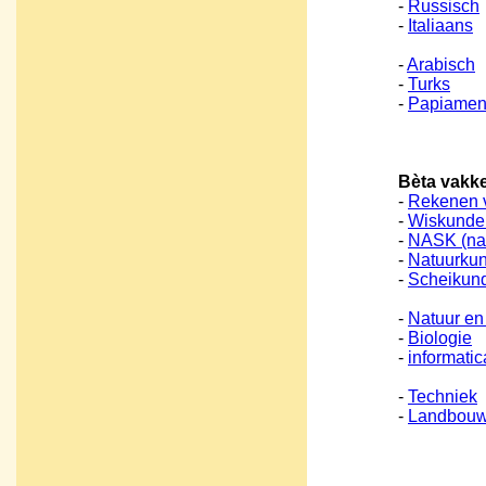
-
Russisch
-
Italiaans
-
Arabisch
-
Turks
-
Papiamen
Bèta vakk
-
Rekenen v
-
Wiskunde
-
NASK (nat
-
Natuurku
-
Scheikun
-
Natuur en
-
Biologie
-
informatica
-
Techniek
-
Landbou