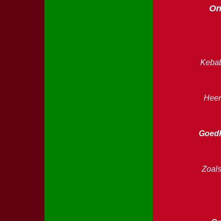
On
Kebab
Heerl
Goedk
Zoals