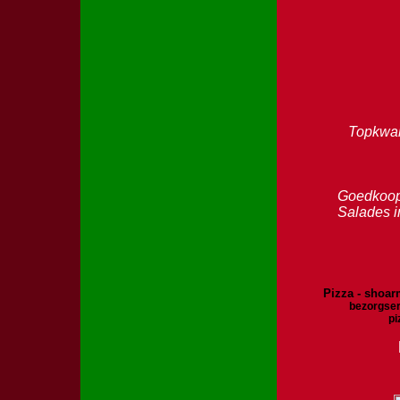
Topkwal
Goedkoop 
Salades i
Pizza - shoarm
bezorgser
pi