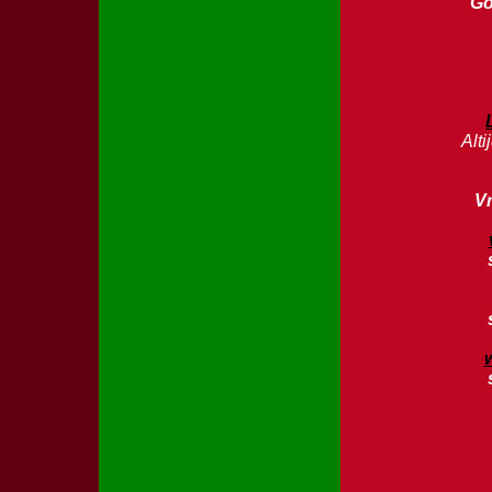
Go
Alti
V