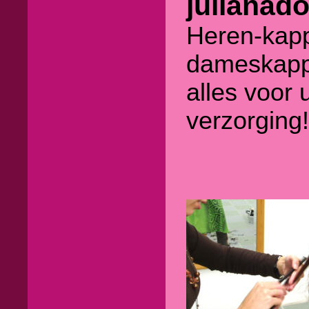
julianad
Heren-kap
dameskap
alles voor
verzorging!