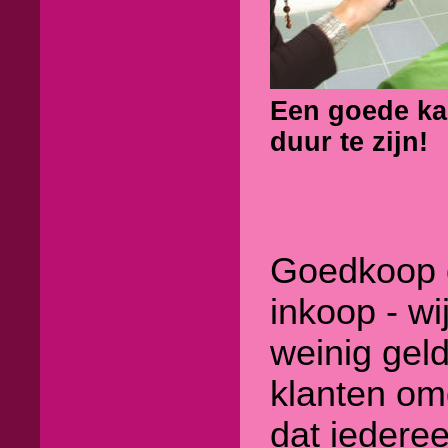
Een goede kap
duur te zijn!
Goedkoop 
inkoop - wi
weinig gel
klanten om
dat iedere