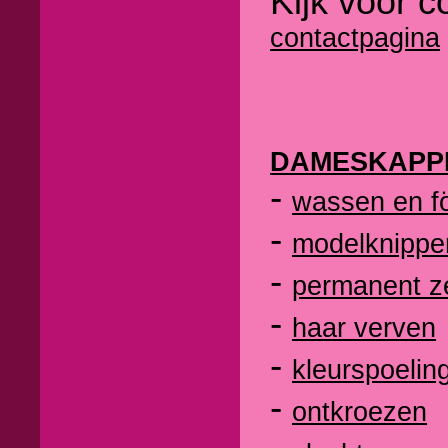
Kijk voor c
contactpagina
DAMESKAPP
-
wassen en f
-
modelknippe
-
permanent z
-
haar verven
-
kleurspoelin
-
ontkroezen