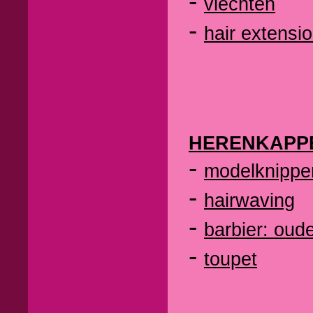
-
vlechten
-
hair extensi
HERENKAPP
-
modelknippe
-
hairwaving
-
barbier: oud
-
toupet