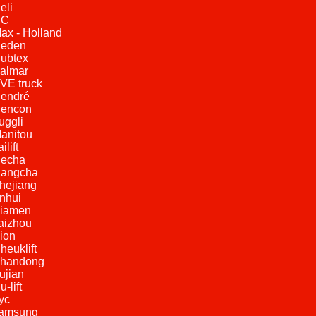
eli
HC
Max - Holland
Heden
Hubtex
Kalmar
SVE truck
Hendré
Hencon
uggli
Manitou
ailift
Hecha
Hangcha
Zhejiang
Anhui
Xiamen
Taizhou
Kion
heuklift
Shandong
Fujian
u-lift
nyc
samsung