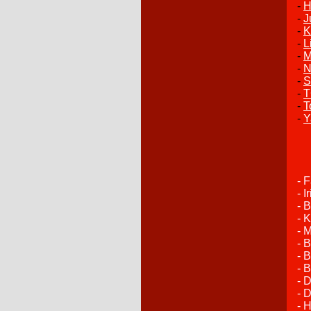
-
H
-
J
-
K
-
L
-
M
-
N
-
St
-
-
T
-
Y
- 
- I
- 
- 
- M
- 
- 
- 
- 
- 
- 