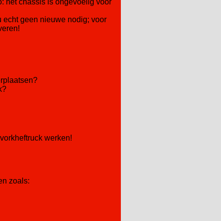
: het chassis is ongevoelig voor
 u echt geen nieuwe nodig; voor
veren!
erplaatsen?
k?
vorkheftruck werken!
en zoals: