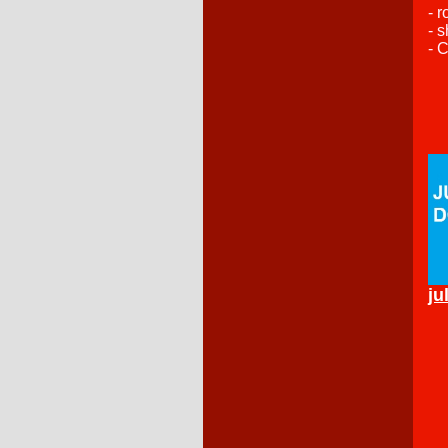
- r
- 
- 
ju