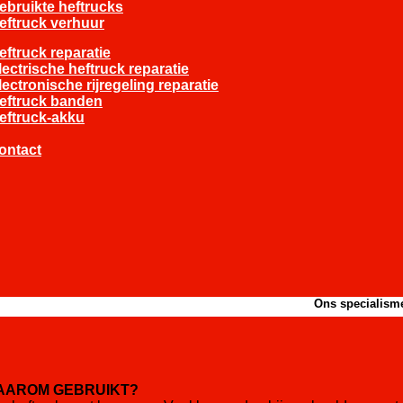
ebruikte heftrucks
eftruck verhuur
eftruck reparatie
lectrische heftruck reparatie
lectronische rijregeling reparatie
eftruck banden
eftruck-akku
ontact
Ons specialisme: jo
AAROM GEBRUIKT?