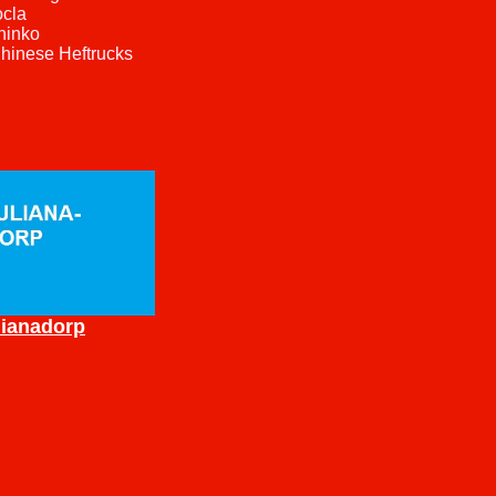
ocla
shinko
Chinese Heftrucks
lianadorp