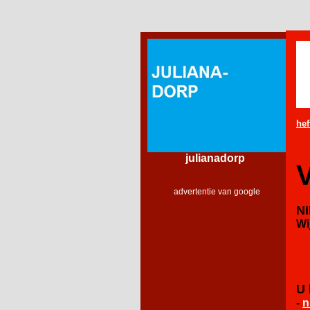
hef
julianadorp
V
advertentie van google
N
Wi
U 
-
n