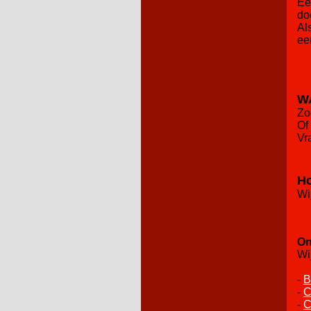
Ee
do
Al
ee
W
Zo
Of
Vr
H
Wi
On
Wi
-
B
-
C
-
C