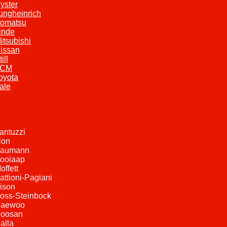
yster
ungheinrich
omatsu
inde
itsubishi
issan
ill
TCM
oyota
ale
Fantuzzi
rion
Baumann
Kooiaap
offett
Battioni-Pagiani
Bison
Boss-Steinbock
Daewoo
Doosan
Halla