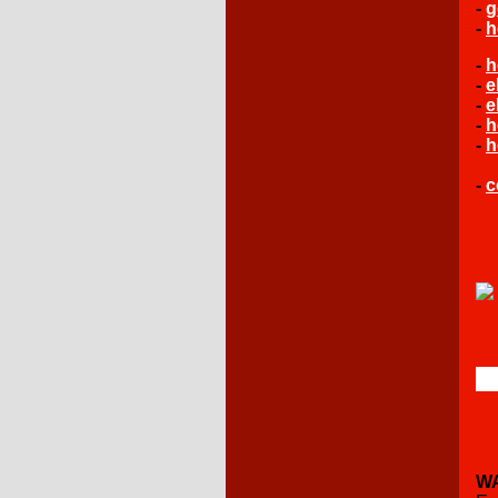
-
g
-
h
-
h
-
e
-
e
-
h
-
h
-
c
W