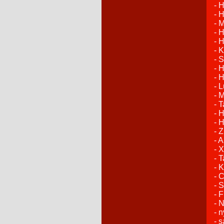
- H
- 
- 
- 
- 
- 
- 
- 
- 
- L
- 
- T
- 
- 
- 
- 
- 
- 
- 
- C
- 
- 
- N
- 
- 