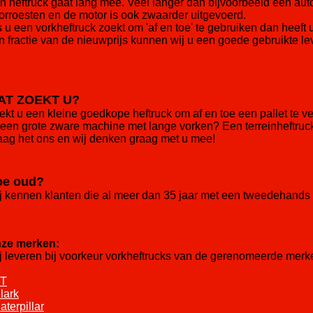
n heftruck gaat lang mee. Veel langer dan bijvoorbeeld een auto
orroesten en de motor is ook zwaarder uitgevoerd.
s u een vorkheftruck zoekt om 'af en toe' te gebruiken dan heeft
n fractie van de nieuwprijs kunnen wij u een goede gebruikte le
AT ZOEKT U?
ekt u een kleine goedkope heftruck om af en toe een pallet te v
 een grote zware machine met lange vorken? Een terreinheftruc
aag het ons en wij denken graag met u mee!
oe oud?
j kennen klanten die al meer dan 35 jaar met een tweedehands 
ze merken:
j leveren bij voorkeur vorkheftrucks van de gerenomeerde merk
T
lark
aterpillar